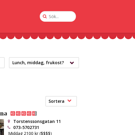
Sök
på
Krogguiden
Lunch, middag, frukost?
Sortera
ona
Torstenssonsgatan 11
073-5702731
Middag 2100 kr ($$$$)