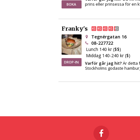
prins eller prinsessa för en k
BOKA
Franky's
Tegnérgatan 16
08-227722
Lunch 140 kr ($$)
Middag 140-240 kr ($)
DROP-IN
Varför går jag hit?
Är detta 
Stockholms godaste hambur