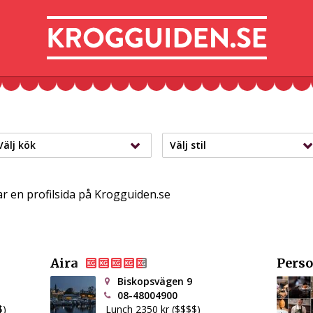
Välj kök
Välj stil
ar en profilsida på Krogguiden.se
Aira
Pers
Biskopsvägen 9
08-48004900
$)
Lunch 2350 kr ($$$$)