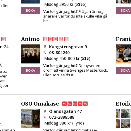
Middag 3950 kr ($$$$)
a fine
BOKA
BOKA
Varför går jag hit?
Frågan är nog
snarare varför du inte skulle vilja gå
hit.
Animo
Fran
n 24
Kungstensgatan 9
08-804240
Middag 450-800 kr ($$$)
$)
Varför går jag hit?
Du hyser en
dröm att vinna Sveriges Mästerkock.
BOKA
BOKA
lurpa
Eller Bocuse d'Or.
över
att
jder.
OSO Omakase
Etoil
Ölandsgatan 47
072-2898588
$)
Middag 980 kr (Fynd)
må som en
Varför går jag hit?
Omakase-