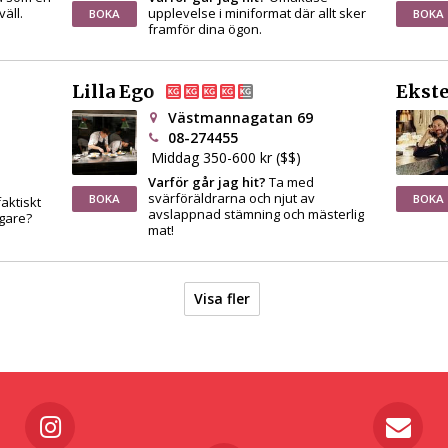
väll.
upplevelse i miniformat där allt sker
BOKA
BOKA
framför dina ögon.
Lilla Ego
Ekste
Västmannagatan 69
08-274455
Middag 350-600 kr ($$)
Varför går jag hit?
Ta med
svärföräldrarna och njut av
BOKA
BOKA
faktiskt
avslappnad stämning och mästerlig
gare?
mat!
Visa fler