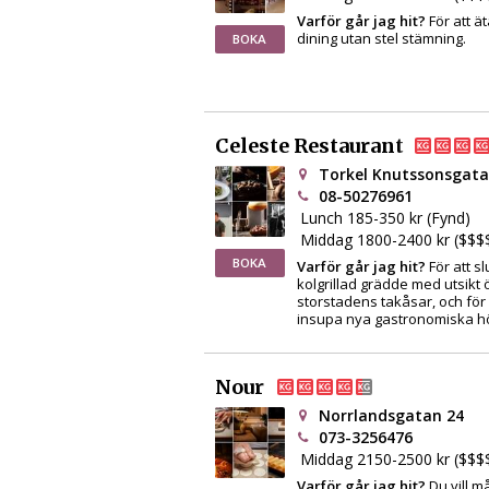
Varför går jag hit?
För att ät
dining utan stel stämning.
BOKA
Celeste Restaurant
Torkel Knutssonsgata
08-50276961
Lunch 185-350 kr (Fynd)
Middag 1800-2400 kr ($$$
BOKA
Varför går jag hit?
För att s
kolgrillad grädde med utsikt 
storstadens takåsar, och för 
insupa nya gastronomiska hö
Nour
Norrlandsgatan 24
073-3256476
Middag 2150-2500 kr ($$$
Varför går jag hit?
Du vill 