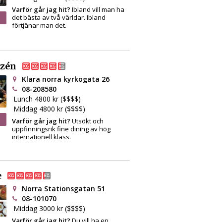
Varför går jag hit?
Ibland vill man ha
det bästa av två världar. Ibland
förtjänar man det.
tzén
Klara norra kyrkogata 26
08-208580
Lunch 4800 kr ($$$$)
Middag 4800 kr ($$$$)
Varför går jag hit?
Utsökt och
uppfinningsrik fine dining av hög
internationell klass.
e
Norra Stationsgatan 51
08-101070
Middag 3000 kr ($$$$)
Varför går jag hit?
Du vill ha en